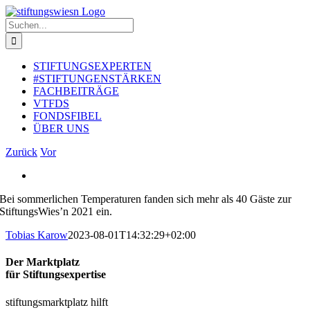
Zum
Inhalt
Suche
springen
nach:
STIFTUNGSEXPERTEN
#STIFTUNGENSTÄRKEN
FACHBEITRÄGE
VTFDS
FONDSFIBEL
ÜBER UNS
Zurück
Vor
Zeige
grösseres
Bei sommerlichen Temperaturen fanden sich mehr als 40 Gäste zur
Bild
StiftungsWies’n 2021 ein.
Tobias Karow
2023-08-01T14:32:29+02:00
Der Marktplatz
für Stiftungsexpertise
stiftungsmarktplatz hilft