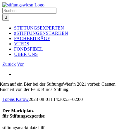
Zum
Inhalt
Suche
springen
nach:
STIFTUNGSEXPERTEN
#STIFTUNGENSTÄRKEN
FACHBEITRÄGE
VTFDS
FONDSFIBEL
ÜBER UNS
Zurück
Vor
Zeige
grösseres
Kam auf ein Bier bei der StiftungsWies’n 2021 vorbei: Carsten
Bild
Buchert von der Felix Burda Stiftung.
Tobias Karow
2023-08-01T14:30:53+02:00
Der Marktplatz
für Stiftungsexpertise
stiftungsmarktplatz hilft