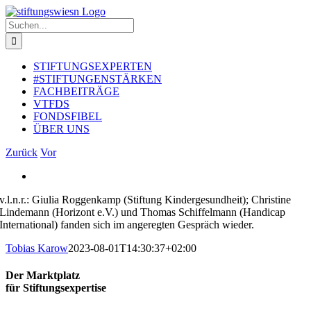
Zum
Inhalt
Suche
springen
nach:
STIFTUNGSEXPERTEN
#STIFTUNGENSTÄRKEN
FACHBEITRÄGE
VTFDS
FONDSFIBEL
ÜBER UNS
Zurück
Vor
Zeige
grösseres
v.l.n.r.: Giulia Roggenkamp (Stiftung Kindergesundheit); Christine
Bild
Lindemann (Horizont e.V.) und Thomas Schiffelmann (Handicap
International) fanden sich im angeregten Gespräch wieder.
Tobias Karow
2023-08-01T14:30:37+02:00
Der Marktplatz
für Stiftungsexpertise