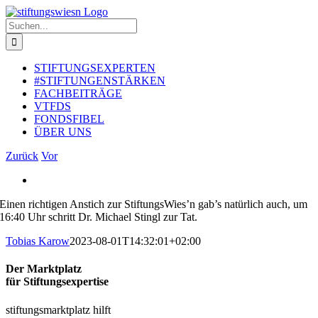
Zum
Inhalt
Suche
springen
nach:
STIFTUNGSEXPERTEN
#STIFTUNGENSTÄRKEN
FACHBEITRÄGE
VTFDS
FONDSFIBEL
ÜBER UNS
Zurück
Vor
Zeige
grösseres
Einen richtigen Anstich zur StiftungsWies’n gab’s natürlich auch, um
Bild
16:40 Uhr schritt Dr. Michael Stingl zur Tat.
Tobias Karow
2023-08-01T14:32:01+02:00
Der Marktplatz
für Stiftungsexpertise
stiftungsmarktplatz hilft