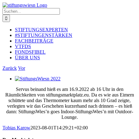
Zum
Inhalt
Suche
springen
nach:
STIFTUNGSEXPERTEN
#STIFTUNGENSTÄRKEN
FACHBEITRÄGE
VTFDS
FONDSFIBEL
ÜBER UNS
Zurück
Vor
Zeige
grösseres
Servus beinand hieß es am 16.9.2022 ab 16 Uhr in den
Bild
Räumlichkeiten von stiftungsmarktplatz.eu. Da es wie aus Eimern
schüttete und das Thermometer kaum mehr als 10 Grad zeigte,
verlegten wir das Geschehen kurzerhand nach drinnen – es hieß
dann: StiftungsWies’n goes Indoor-StiftungsWies’n mit Outdoor-
Lounge.
Tobias Karow
2023-08-01T14:29:21+02:00