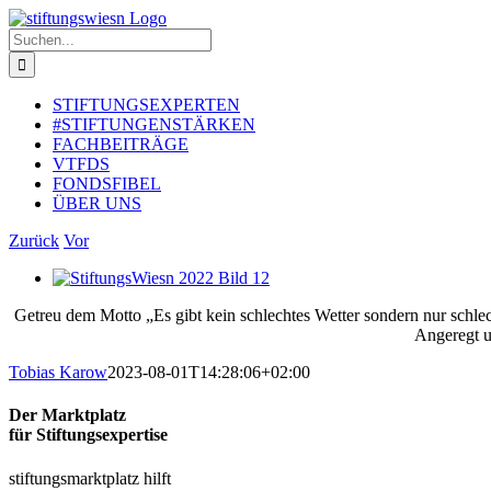
Zum
Inhalt
Suche
springen
nach:
STIFTUNGSEXPERTEN
#STIFTUNGENSTÄRKEN
FACHBEITRÄGE
VTFDS
FONDSFIBEL
ÜBER UNS
Zurück
Vor
Zeige
grösseres
Getreu dem Motto „Es gibt kein schlechtes Wetter sondern nur schl
Bild
Angeregt u
Tobias Karow
2023-08-01T14:28:06+02:00
Der Marktplatz
für Stiftungsexpertise
stiftungsmarktplatz hilft