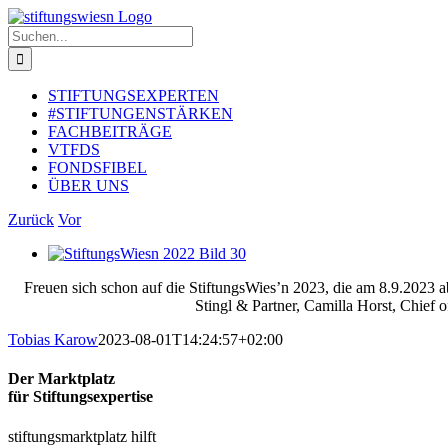
Zum
Inhalt
Suche
springen
nach:
STIFTUNGSEXPERTEN
#STIFTUNGENSTÄRKEN
FACHBEITRÄGE
VTFDS
FONDSFIBEL
ÜBER UNS
Zurück
Vor
Zeige
grösseres
Freuen sich schon auf die StiftungsWies’n 2023, die am 8.9.2023 a
Bild
Stingl & Partner, Camilla Horst, Chief o
Tobias Karow
2023-08-01T14:24:57+02:00
Der Marktplatz
für Stiftungsexpertise
stiftungsmarktplatz hilft