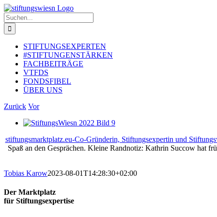
Zum
Inhalt
Suche
springen
nach:
STIFTUNGSEXPERTEN
#STIFTUNGENSTÄRKEN
FACHBEITRÄGE
VTFDS
FONDSFIBEL
ÜBER UNS
Zurück
Vor
Zeige
grösseres
stiftungsmarktplatz.eu-Co-Gründerin, Stiftungsexpertin und Stiftung
Bild
Spaß an den Gesprächen. Kleine Randnotiz: Kathrin Succow hat frühe
Tobias Karow
2023-08-01T14:28:30+02:00
Der Marktplatz
für Stiftungsexpertise