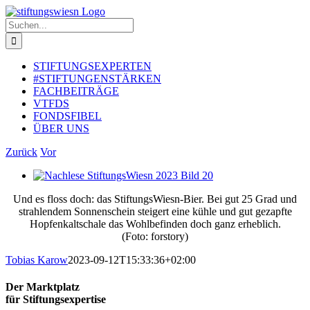
Zum
Inhalt
Suche
springen
nach:
STIFTUNGSEXPERTEN
#STIFTUNGENSTÄRKEN
FACHBEITRÄGE
VTFDS
FONDSFIBEL
ÜBER UNS
Zurück
Vor
Zeige
grösseres
Und es floss doch: das StiftungsWiesn-Bier. Bei gut 25 Grad und
Bild
strahlendem Sonnenschein steigert eine kühle und gut gezapfte
Hopfenkaltschale das Wohlbefinden doch ganz erheblich.
(Foto: forstory)
Tobias Karow
2023-09-12T15:33:36+02:00
Der Marktplatz
für Stiftungsexpertise