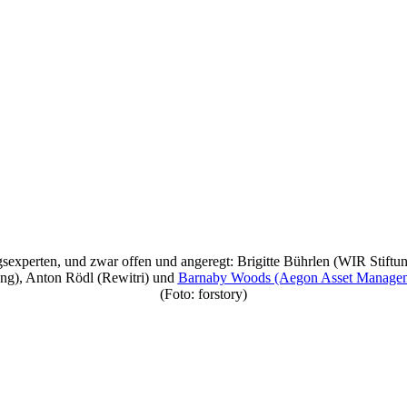
tungsexperten, und zwar offen und angeregt: Brigitte Bührlen (WIR 
ung), Anton Rödl (Rewitri) und
Barnaby Woods (Aegon Asset Manage
(Foto: forstory)