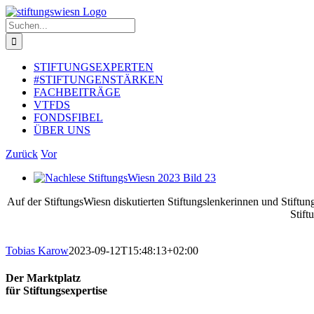
Zum
Inhalt
Suche
springen
nach:
STIFTUNGSEXPERTEN
#STIFTUNGENSTÄRKEN
FACHBEITRÄGE
VTFDS
FONDSFIBEL
ÜBER UNS
Zurück
Vor
Zeige
grösseres
Auf der StiftungsWiesn diskutierten Stiftungslenkerinnen und Stif
Bild
Stift
Tobias Karow
2023-09-12T15:48:13+02:00
Der Marktplatz
für Stiftungsexpertise